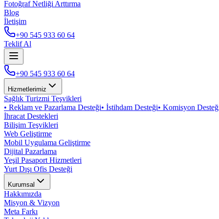
Fotoğraf Netliği Arttırma
Blog
İletişim
+90 545 933 60 64
Teklif Al
+90 545 933 60 64
Hizmetlerimiz
Sağlık Turizmi Teşvikleri
•
Reklam ve Pazarlama Desteği
•
İstihdam Desteği
•
Komisyon Desteğ
İhracat Destekleri
Bilişim Teşvikleri
Web Geliştirme
Mobil Uygulama Geliştirme
Dijital Pazarlama
Yeşil Pasaport Hizmetleri
Yurt Dışı Ofis Desteği
Kurumsal
Hakkımızda
Misyon & Vizyon
Meta Farkı