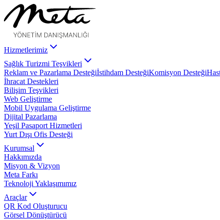
Hizmetlerimiz
Sağlık Turizmi Teşvikleri
Reklam ve Pazarlama Desteği
İstihdam Desteği
Komisyon Desteği
Hast
İhracat Destekleri
Bilişim Teşvikleri
Web Geliştirme
Mobil Uygulama Geliştirme
Dijital Pazarlama
Yeşil Pasaport Hizmetleri
Yurt Dışı Ofis Desteği
Kurumsal
Hakkımızda
Misyon & Vizyon
Meta Farkı
Teknoloji Yaklaşımımız
Araçlar
QR Kod Oluşturucu
Görsel Dönüştürücü