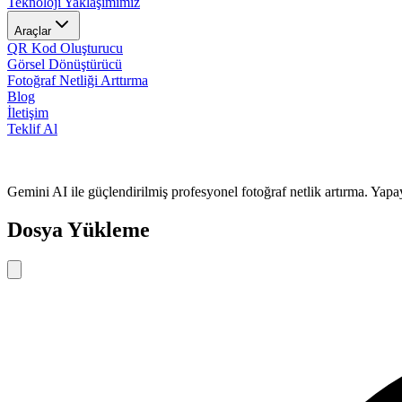
Teknoloji Yaklaşımımız
Araçlar
QR Kod Oluşturucu
Görsel Dönüştürücü
Fotoğraf Netliği Arttırma
Blog
İletişim
Teklif Al
Gemini AI ile güçlendirilmiş profesyonel fotoğraf netlik artırma. Yapay 
Dosya Yükleme