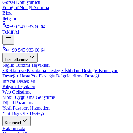
Görsel Dönüştürücü
Fotoğraf Netliği Arttırma
Blog
İletişim
+90 545 933 60 64
Teklif Al
+90 545 933 60 64
Hizmetlerimiz
Sağlık Turizmi Teşvikleri
•
Reklam ve Pazarlama Desteği
•
İstihdam Desteği
•
Komisyon
Desteği
•
Hasta Yol Desteği
•
Belgelendirme Desteği
İhracat Destekleri
Bilişim Teşvikleri
Web Geliştirme
Mobil Uygulama Geliştirme
Dijital Pazarlama
Yeşil Pasaport Hizmetleri
Yurt Dışı Ofis Desteği
Kurumsal
Hakkımızda