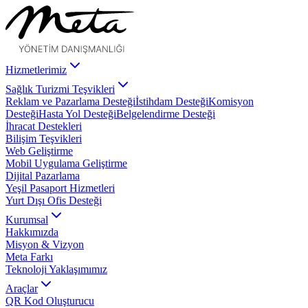
Hizmetlerimiz
Sağlık Turizmi Teşvikleri
Reklam ve Pazarlama Desteği
İstihdam Desteği
Komisyon
Desteği
Hasta Yol Desteği
Belgelendirme Desteği
İhracat Destekleri
Bilişim Teşvikleri
Web Geliştirme
Mobil Uygulama Geliştirme
Dijital Pazarlama
Yeşil Pasaport Hizmetleri
Yurt Dışı Ofis Desteği
Kurumsal
Hakkımızda
Misyon & Vizyon
Meta Farkı
Teknoloji Yaklaşımımız
Araçlar
QR Kod Oluşturucu