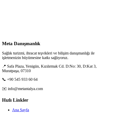
Ücretsiz Konsültasyon
Hizmetlerimizi İnceleyin
→
Meta Danışmanlık
Sağlık turizmi, ihracat teşvikleri ve bilişim danışmanlığı ile
işletmenizin büyümesine katkı sağlıyoruz.
📍 Safa Plaza, Yenigün, Kızılırmak Cd. D:No: 30, D:Kat 3,
Muratpaşa, 07310
📞 +90 545 933 60 64
✉️ info@metantalya.com
Hızlı Linkler
Ana Sayfa